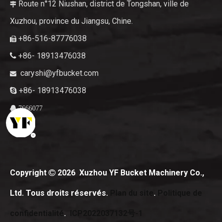
Route n°12 Niushan, district de Tongshan, ville de

Xuzhou, province du Jiangsu, Chine.
+86-516-87776038

+86- 18913476038

caryshi@yfbucket.com

+86- 18913476038

7666077

Copyright
2026
Xuzhou YF Bucket Machinery Co.,

Ltd. Tous droits réservés.
Plan du site
.
Politique de
confidentialité
.
ICP2022037132号-1