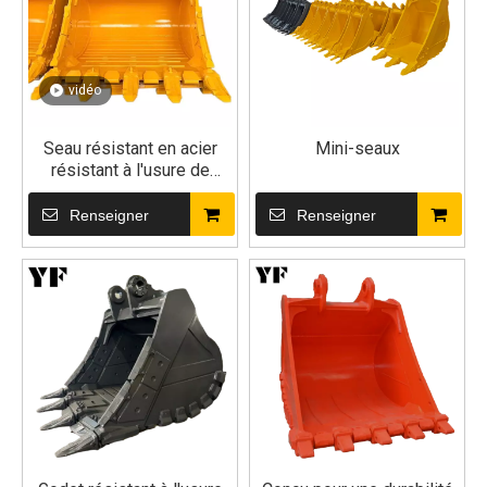
vidéo
Seau résistant en acier
Mini-seaux
résistant à l'usure de
haute résistance
d'excavatrice de roche
Renseigner
Renseigner
4.5m³ pour l'excavatrice
70t 80t