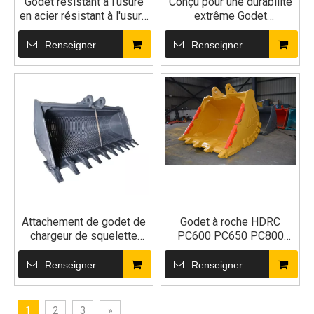
Godet résistant à l'usure
Conçu pour une durabilité
en acier résistant à l'usure
extrême Godet
de haute résistance pour
d'excavatrice de roche
excavatrice 80t 90t
dure efficace pour le
Renseigner
Renseigner
terrassement pour
excavatrice de 20 et 30
tonnes
Attachement de godet de
Godet à roche HDRC
chargeur de squelette
PC600 PC650 PC800
d'excavatrice pour la
PC850 3-5 m³
construction
Renseigner
Renseigner
1
2
3
»