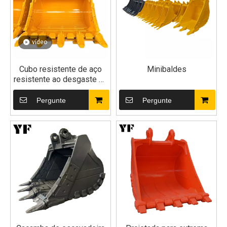
vídeo
Cubo resistente de aço
Minibaldes
resistente ao desgaste de
grande resistência da
máquina escavadora da
Pergunte
Pergunte
rocha ³ de 4.5m para a
máquina escavadora de
70t 80t