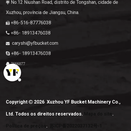
No.12 Niushan Road, distrito de Tongshan, cidade de

Xuzhou, província de Jiangsu, China.
+86-516-87776038

+86- 18913476038

caryshi@yfbucket.com

+86- 18913476038

7666077

Copyright
2026
Xuzhou YF Bucket Machinery Co.,

Ltd. Todos os direitos reservados.
Mapa do site
.
Política de preços
.
苏ICP备2022037132号-1