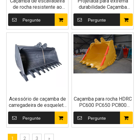
Caçamba de escavadeira
Projetada para extrema
de rocha resistente ao
durabilidade Caçamba
desgaste de alta
escavadeira de rocha dura
resistência para
eficiente para
Pergunte
Pergunte
escavadeira 80t 90t
movimentação de terras
para escavadeiras de 20 e
30 toneladas
Acessório de caçamba de
Caçamba para rocha HDRC
carregadeira de esqueleto
PC600 PC650 PC800
de escavadeira para
PC850 3-5m³
construção
Pergunte
Pergunte
1
2
3
»