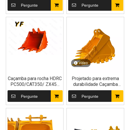
Pergunte
Pergunte
vídeo
Caçamba para rocha HDRC
Projetado para extrema
PC500/CAT350/ ZX450
durabilidade Caçamba
3,0m³
escavadeira de rocha dura
eficiente para
Pergunte
Pergunte
movimentação de terras
para escavadeiras de 30 e
40 toneladas