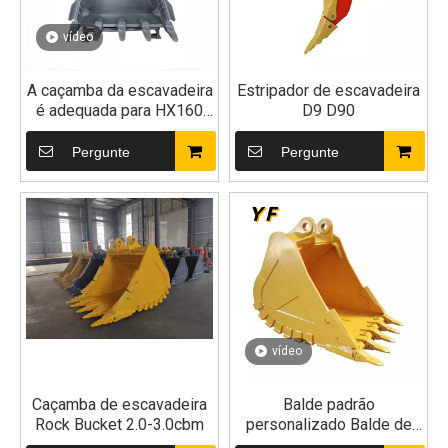
vídeo
A caçamba da escavadeira
Estripador de escavadeira
é adequada para HX160
D9 D90
HX220AL HX300AL
HX360AL HX400AL
Pergunte
Pergunte
vídeo
Caçamba de escavadeira
Balde padrão
Rock Bucket 2.0-3.0cbm
personalizado Balde de
uso geral 0,8-1,0cbm