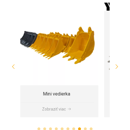
Vysokopevnostná oceľová rýpadla odolná proti opotrebovaniu pre veľké zaťaženie pre rýpadlo 80t 90t
Navrhnuté pre extrémnu odolnosť Efektívna lyžica rýpadla s tvrdým kameňom na zemné práce pre 20-tonové, 30-tonové rýpadlo
Zobraziť viac