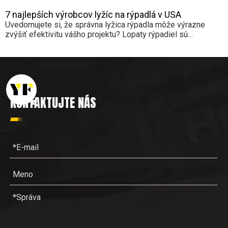
7 najlepších výrobcov lyžíc na rýpadlá v USA
Uvedomujete si, že správna lyžica rýpadla môže výrazne
zvýšiť efektivitu vášho projektu? Lopaty rýpadiel sú
základnými nástrojmi v stavebníctve, ktoré ovplyvňujú
produktivitu a výkon. V tomto článku preskúmame sedem
najlepších výrobcov lyžíc na rýpadlá v USA a poukážeme na
ich jedinečné ponuky a inovácie.
KONTAKTUJTE NÁS