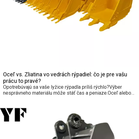
Oceľ vs. Zliatina vo vedrách rýpadiel: čo je pre vašu
prácu to pravé?
Opotrebúvajú sa vaše lyžice rýpadla príliš rýchlo?Výber
nesprávneho materiálu môže stáť čas a peniaze.Oceľ alebo
zliatina, ktorá sa hodí pre vašu prácu lepšie? V tomto článku
sa dozviete, ako jednotlivé materiály ovplyvňujú výkon,
životnosť a cenu.