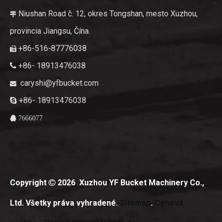
Niushan Road č. 12, okres Tongshan, mesto Xuzhou,

provincia Jiangsu, Čína.
+86-516-87776038

+86- 18913476038

caryshi@yfbucket.com

+86- 18913476038

7666077

Copyright
2026
Xuzhou YF Bucket Machinery Co.,

Ltd. Všetky práva vyhradené.
Sitemap
.
Cenová