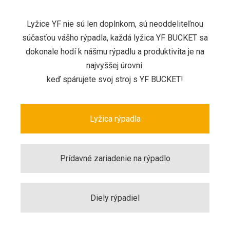
Lyžice YF nie sú len doplnkom, sú neoddeliteľnou
súčasťou vášho rýpadla, každá lyžica YF BUCKET sa
dokonale hodí k nášmu rýpadlu a produktivita je na
najvyššej úrovni
keď spárujete svoj stroj s YF BUCKET!
Lyžica rýpadla
Prídavné zariadenie na rýpadlo
Diely rýpadiel