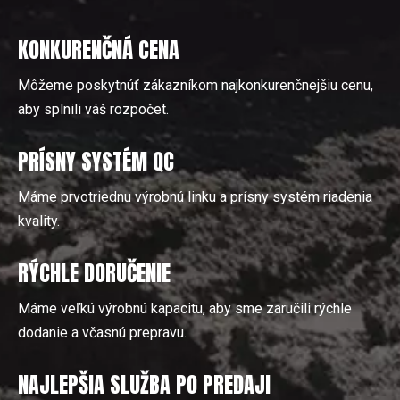
KONKURENČNÁ CENA
Môžeme poskytnúť zákazníkom najkonkurenčnejšiu cenu,
aby splnili váš rozpočet.
PRÍSNY SYSTÉM QC
Máme prvotriednu výrobnú linku a prísny systém riadenia
kvality.
RÝCHLE DORUČENIE
Máme veľkú výrobnú kapacitu, aby sme zaručili rýchle
dodanie a včasnú prepravu.
NAJLEPŠIA SLUŽBA PO PREDAJI