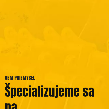
OEM PRIEMYSEL
Špecializujeme sa
na