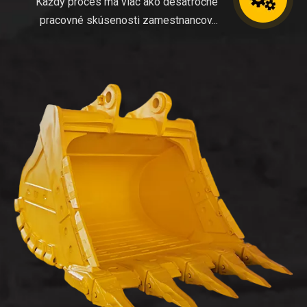
Každý proces má viac ako desaťročné
pracovné skúsenosti zamestnancov...