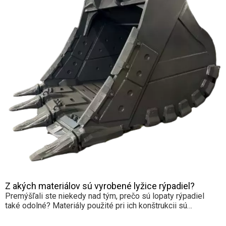
Z akých materiálov sú vyrobené lyžice rýpadiel?
Premýšľali ste niekedy nad tým, prečo sú lopaty rýpadiel
také odolné? Materiály použité pri ich konštrukcii sú
rozhodujúce pre ich výkon. V tomto článku preskúmame
rôzne materiály, z ktorých sú vyrobené lyžice rýpadiel, a ich