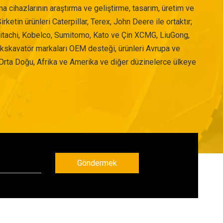
a cihazlarının araştırma ve geliştirme, tasarım, üretim ve
rketin ürünleri Caterpillar, Terex, John Deere ile ortaktır;
Hitachi, Kobelco, Sumitomo, Kato ve Çin XCMG, LiuGong,
 ekskavatör markaları OEM desteği, ürünleri Avrupa ve
Orta Doğu, Afrika ve Amerika ve diğer düzinelerce ülkeye
Göndermek