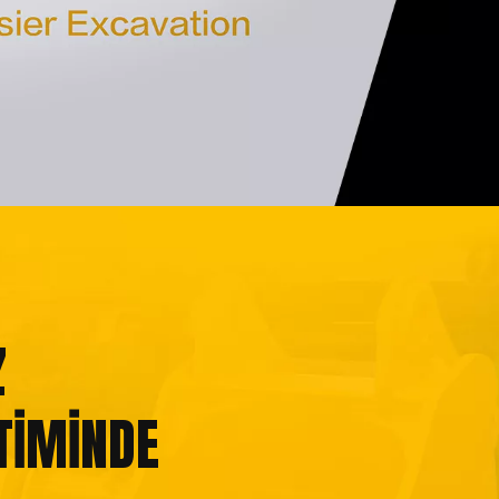
Z
TİMİNDE