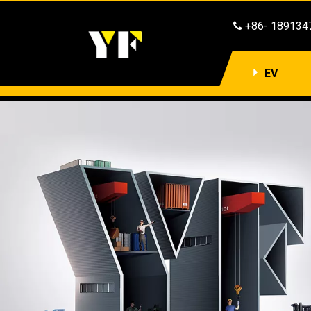
​​​​​​ +86- 1891

EV