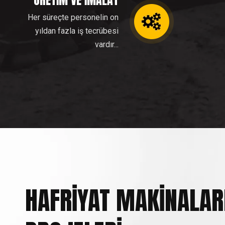
ÜRETİM VE İMALAT
Her süreçte personelin on
yıldan fazla iş tecrübesi
vardır...
HAFRİYAT MAKİNALAR