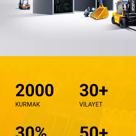
2000
30+
KURMAK
VİLAYET
30%
50+