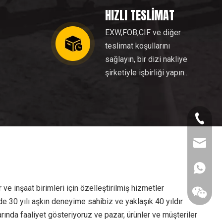
HIZLI TESLİMAT
EXW,FOB,CIF ve diğer
teslimat koşullarını
sağlayın, bir dizi nakliye
şirketiyle işbirliği yapın...
+86- 18
caryshi
+86 189
r ve inşaat birimleri için özelleştirilmiş hizmetler
 30 yılı aşkın deneyime sahibiz ve yaklaşık 40 yıldır
rında faaliyet gösteriyoruz ve pazar, ürünler ve müşteriler