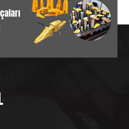
çaları
E
L