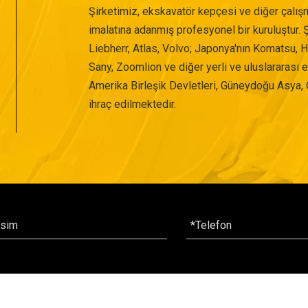
Şirketimiz, ekskavatör kepçesi ve diğer çalışm
imalatına adanmış profesyonel bir kuruluştur. Şi
Liebherr, Atlas, Volvo; Japonya'nın Komatsu, 
Sany, Zoomlion ve diğer yerli ve uluslararası
Amerika Birleşik Devletleri, Güneydoğu Asya, 
ihraç edilmektedir.