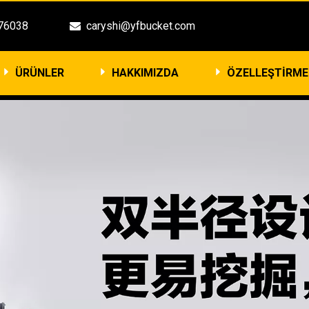
3476038
caryshi@yfbucket.com

ÜRÜNLER
HAKKIMIZDA
ÖZELLEŞTİRME
DAHA FAZLA BİLGİ >